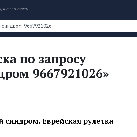
х, кто читает.
Рейтинги
Книги
Экранизации
Колл
ка по запросу
дром 9667921026»
й синдром. Еврейская рулетка