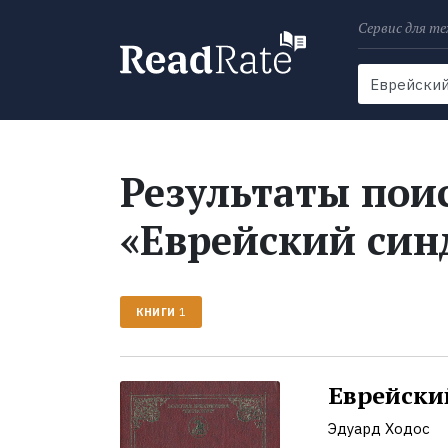
Сервис для те
Поиск
Новости
Результаты поис
«Еврейский син
КНИГИ
1
Еврейски
Эдуард Ходос