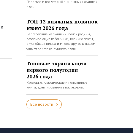
Парагвае и кое-что ещё в книжных новинках
июля.
ТОП-12 книжных новинок
 к
июня 2026 года
Взрослеющие мальчишки, поиск родины,
посапывающие кабанчики, великие поэты,
вкуснейшая пицца и многое другое в нашем
списке книжных новинок июня.
Топовые экранизации
первого полугодия
2026 года
Культовые, классические и популярные
книги, адаптированные под экраны.
Все новости