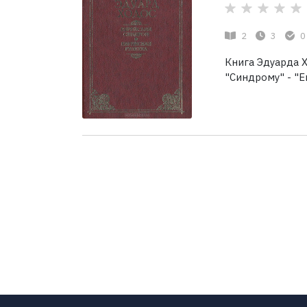
2
3
0
Книга Эдуарда 
"Синдрому" - "Е