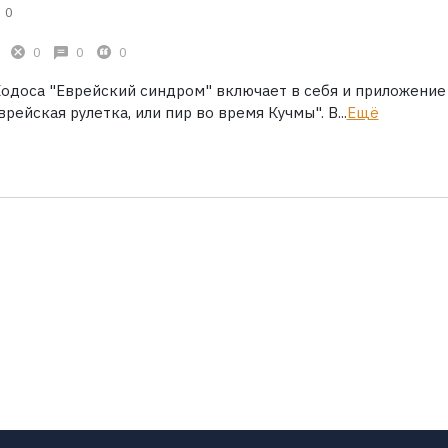
0
0
0
0
Ходоса "Еврейский синдром" включает в себя и приложение
врейская рулетка, или пир во время Кучмы". В...
Ещё