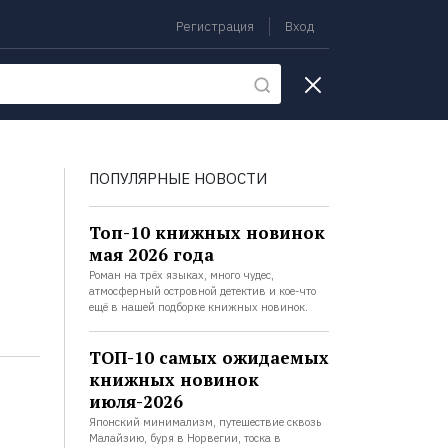
Регистрация
Вход
екции
ПОПУЛЯРНЫЕ НОВОСТИ
Топ-10 книжных новинок
мая 2026 года
Роман на трёх языках, много чудес,
атмосферный островной детектив и кое-что
ещё в нашей подборке книжных новинок.
ТОП-10 самых ожидаемых
книжных новинок
июля-2026
Японский минимализм, путешествие сквозь
Малайзию, буря в Норвегии, тоска в