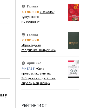
Галина
ОТЛОЖИЛ
«Осколок
Тунгусского
метеорита»
Галина
ОТЛОЖИЛ
«Прикладная
геофизика. Выпуск 28»
Аримине
ЧИТАЕТ
«Сила
провозглашения на
365 дней в году (2 том:
апрель, май, июнь)»
ану
РЕЙТИНГИ ОТ