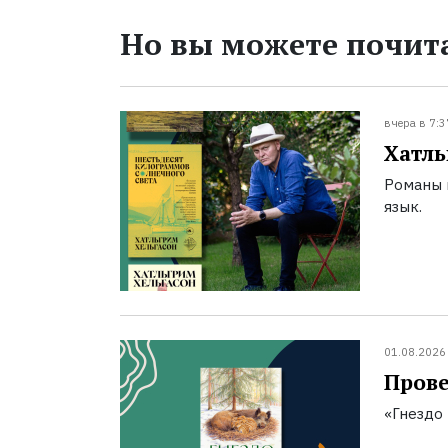
Но вы можете почита
вчера в 7:3
Хатль
Романы 
язык.
01.08.2026
Прове
«Гнездо 