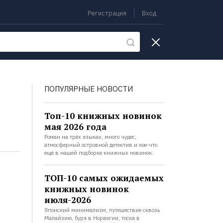
Регистрация
Вход
екции
ПОПУЛЯРНЫЕ НОВОСТИ
Топ-10 книжных новинок
мая 2026 года
Роман на трёх языках, много чудес,
атмосферный островной детектив и кое-что
ещё в нашей подборке книжных новинок.
ТОП-10 самых ожидаемых
книжных новинок
июля-2026
Японский минимализм, путешествие сквозь
Малайзию, буря в Норвегии, тоска в