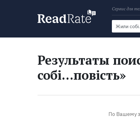
Сервис для те
Поиск
Новости
Результаты пои
собі...повість»
По Вашему з