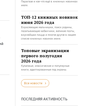
Парагвае и кое-что ещё в книжных новинках
июля.
ТОП-12 книжных новинок
июня 2026 года
Взрослеющие мальчишки, поиск родины,
посапывающие кабанчики, великие поэты,
а
вкуснейшая пицца и многое другое в нашем
списке книжных новинок июня.
ий
Топовые экранизации
первого полугодия
2026 года
Культовые, классические и популярные
книги, адаптированные под экраны.
Все новости
ПОСЛЕДНЯЯ АКТИВНОСТЬ