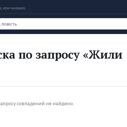
х, кто читает.
Рейтинги
Книги
Экранизации
Колл
ска по запросу «Жили
апросу совпадений не найдено.