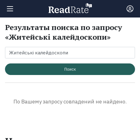
Результаты поиска по запросу
Поиск
«Житейські калейдоскопи»
Новости
Рейтинги
Поиск
Книги
По Вашему запросу совпадений не найдено.
Экранизации
Коллекции