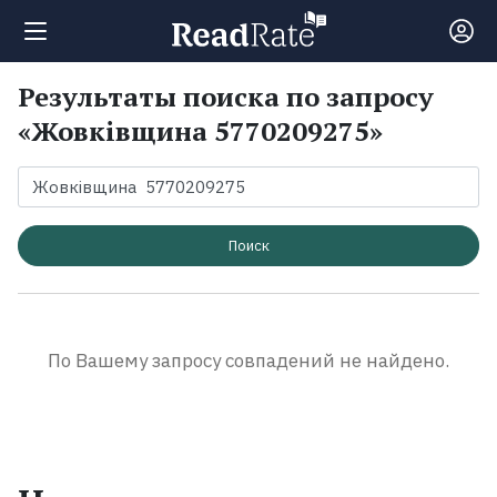
Результаты поиска по запросу
Поиск
«Жовківщина 5770209275»
Новости
Рейтинги
Поиск
Книги
По Вашему запросу совпадений не найдено.
Экранизации
Коллекции