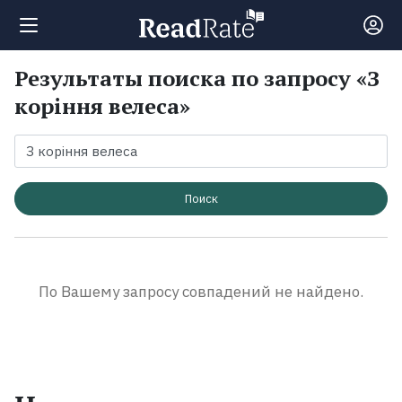
Результаты поиска по запросу «З
Поиск
коріння велеса»
Новости
Рейтинги
Поиск
Книги
По Вашему запросу совпадений не найдено.
Экранизации
Коллекции