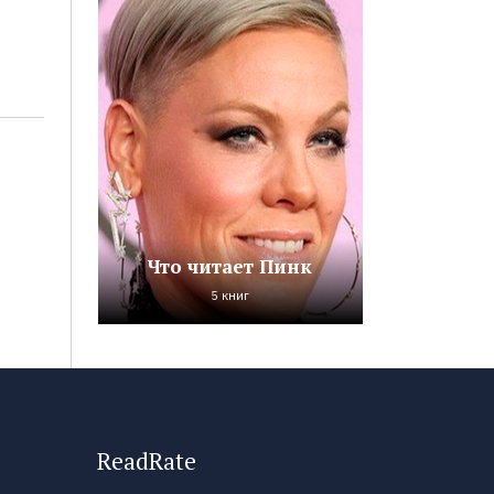
Что читает Пинк
5 книг
ReadRate