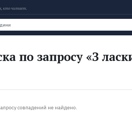
х, кто читает.
Рейтинги
Книги
Экранизации
Колл
ка по запросу «З ласк
апросу совпадений не найдено.