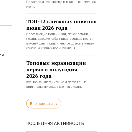
Парагвае и кое-что ещё в книжных новинках
июля.
ТОП-12 книжных новинок
июня 2026 года
Взрослеющие мальчишки, поиск родины,
посапывающие кабанчики, великие поэты,
а
вкуснейшая пицца и многое другое в нашем
списке книжных новинок июня.
ий
Топовые экранизации
первого полугодия
2026 года
Культовые, классические и популярные
книги, адаптированные под экраны.
Все новости
ПОСЛЕДНЯЯ АКТИВНОСТЬ