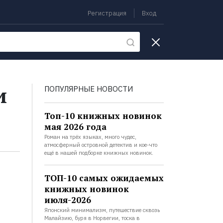
Регистрация
Вход
екции
и
ПОПУЛЯРНЫЕ НОВОСТИ
Топ-10 книжных новинок
мая 2026 года
Роман на трёх языках, много чудес,
атмосферный островной детектив и кое-что
ещё в нашей подборке книжных новинок.
ТОП-10 самых ожидаемых
книжных новинок
июля-2026
Японский минимализм, путешествие сквозь
Малайзию, буря в Норвегии, тоска в