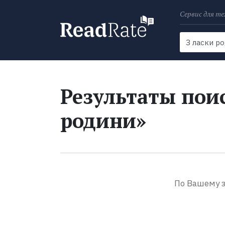
Сервис для те
Поиск
Новости
Результаты поис
родини»
По Вашему з