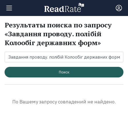
Результаты поиска по запросу
Поиск
«Завдання проводу. полібій
Колообіг державних форм»
Новости
Рейтинги
Поиск
Книги
Экранизации
По Вашему запросу совпадений не найдено.
Коллекции