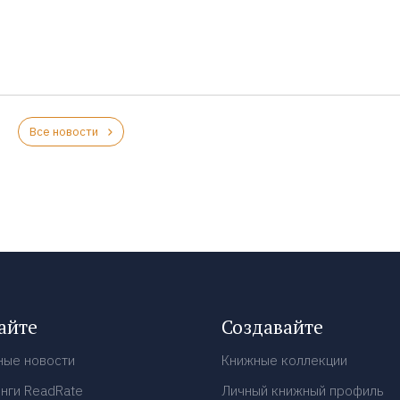
Все новости
айте
Создавайте
ные новости
Книжные коллекции
нги ReadRate
Личный книжный профиль