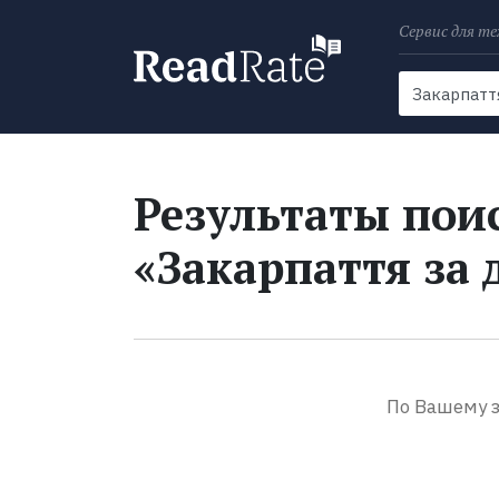
Сервис для те
Поиск
Новости
Результаты поис
«Закарпаття за 
По Вашему з