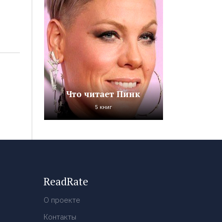
Что читает Пинк
5 книг
ReadRate
О проекте
Контакты