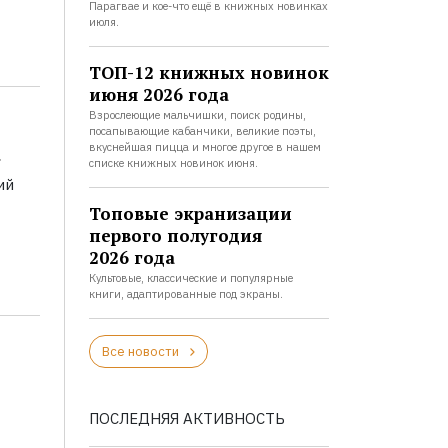
Парагвае и кое-что ещё в книжных новинках
июля.
ТОП-12 книжных новинок
июня 2026 года
Взрослеющие мальчишки, поиск родины,
посапывающие кабанчики, великие поэты,
а
вкуснейшая пицца и многое другое в нашем
списке книжных новинок июня.
ий
Топовые экранизации
первого полугодия
2026 года
Культовые, классические и популярные
книги, адаптированные под экраны.
Все новости
ПОСЛЕДНЯЯ АКТИВНОСТЬ