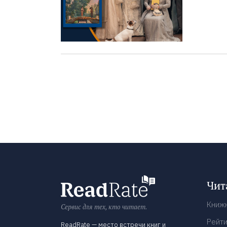
Чит
Книж
Сервис для тех, кто читает.
Рейти
ReadRate — место встречи книг и