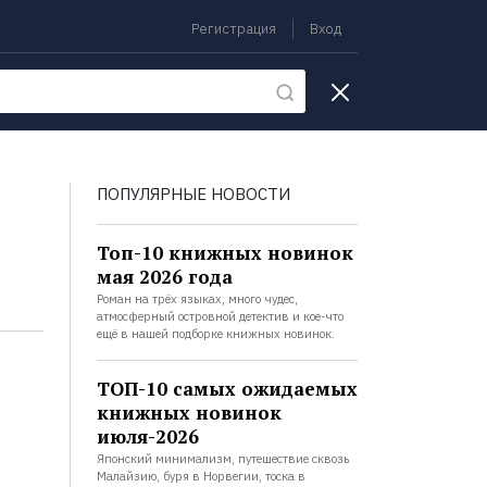
Регистрация
Вход
екции
ПОПУЛЯРНЫЕ НОВОСТИ
Топ-10 книжных новинок
мая 2026 года
Роман на трёх языках, много чудес,
атмосферный островной детектив и кое-что
ещё в нашей подборке книжных новинок.
ТОП-10 самых ожидаемых
книжных новинок
июля-2026
Японский минимализм, путешествие сквозь
Малайзию, буря в Норвегии, тоска в