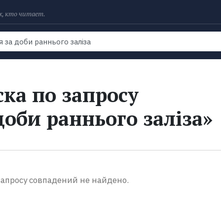
х, кто читает.
Рейтинги
Книги
Экранизации
Колл
ка по запросу
доби раннього заліза»
апросу совпадений не найдено.