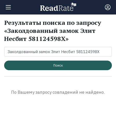
Результаты поиска по запросу
Поиск
«Заколдованный замок Элит
Несбит 581124598X»
Новости
Рейтинги
Поиск
Книги
Экранизации
По Вашему запросу совпадений не найдено.
Коллекции