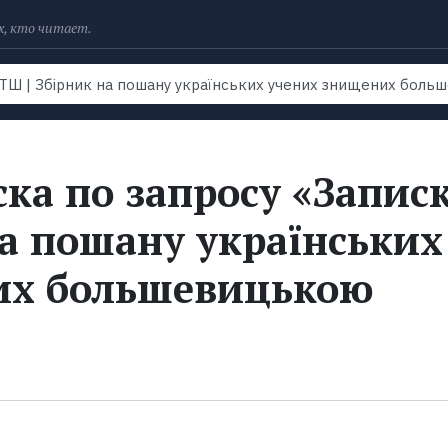
х, кто читает.
Рейтинги
Книги
Экранизации
Колл
ка по запросу «Запис
на пошану українських
их большевицькою