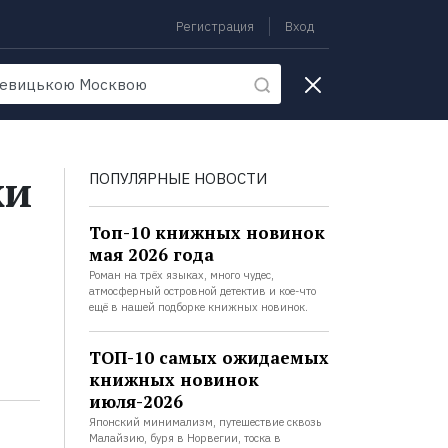
Регистрация
Вход
екции
ки
ПОПУЛЯРНЫЕ НОВОСТИ
Топ-10 книжных новинок
мая 2026 года
Роман на трёх языках, много чудес,
атмосферный островной детектив и кое-что
ещё в нашей подборке книжных новинок.
ТОП-10 самых ожидаемых
книжных новинок
июля-2026
Японский минимализм, путешествие сквозь
Малайзию, буря в Норвегии, тоска в