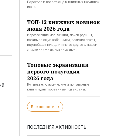
Парагвае и кое-что ещё в книжных новинках
июля.
ТОП-12 книжных новинок
июня 2026 года
Взрослеющие мальчишки, поиск родины,
посапывающие кабанчики, великие поэты,
вкуснейшая пицца и многое другое в нашем
списке книжных новинок июня.
Топовые экранизации
первого полугодия
а
2026 года
ий
Культовые, классические и популярные
книги, адаптированные под экраны.
Все новости
ПОСЛЕДНЯЯ АКТИВНОСТЬ