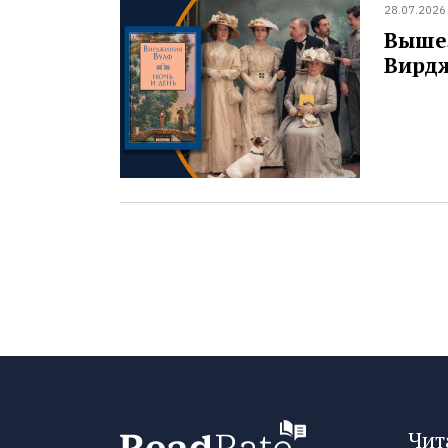
28.07.2026
Вышел
Вирд
Чит