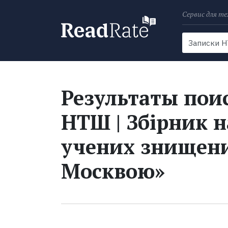
Сервис для те
Поиск
Новости
Результаты поис
НТШ | Збірник 
учених знищен
Москвою»