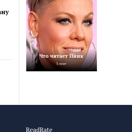
ану
Что читает Пинк
5 книг
ReadRate