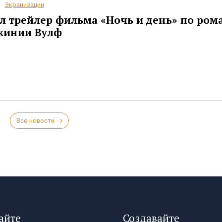
Экранизации
 трейлер фильма «Ночь и день» по ром
жинии Вулф
Все новости
айте
Создавайте