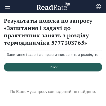
Результаты поиска по запросу
Поиск
«Запитання і задачі до
практичних занять з розділу
Новости
термодинаміка 5777303765»
Рейтинги
Книги
Поиск
Экранизации
По Вашему запросу совпадений не найдено.
Коллекции