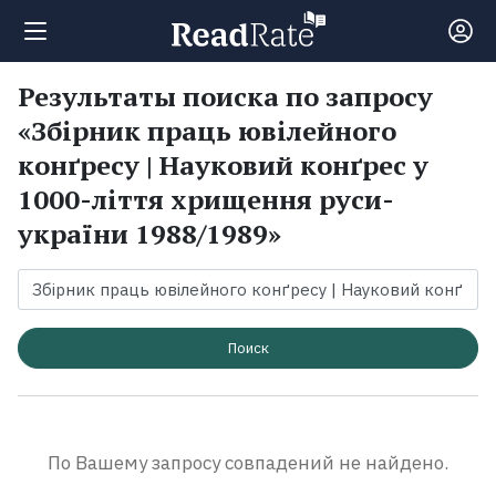
Результаты поиска по запросу
Поиск
«Збірник праць ювілейного
конґресу | Науковий конґрес у
Новости
1000-ліття хрищення руси-
україни 1988/1989»
Рейтинги
Книги
Поиск
Экранизации
Коллекции
По Вашему запросу совпадений не найдено.