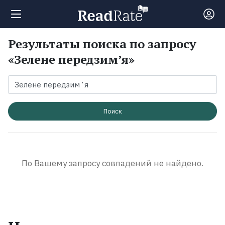
Результаты поиска по запросу
Поиск
«Зелене передзимʼя»
Новости
Рейтинги
Поиск
Книги
По Вашему запросу совпадений не найдено.
Экранизации
Коллекции