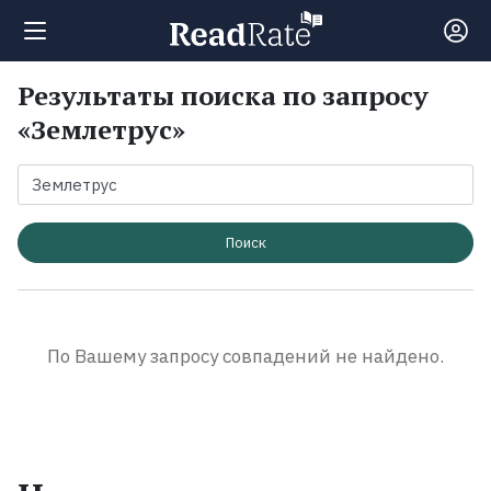
Результаты поиска по запросу
Поиск
«Землетрус»
Новости
Рейтинги
Поиск
Книги
По Вашему запросу совпадений не найдено.
Экранизации
Коллекции