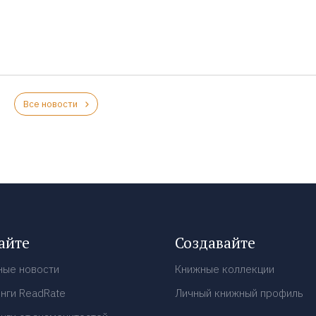
Все новости
айте
Создавайте
ные новости
Книжные коллекции
нги ReadRate
Личный книжный профиль