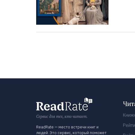
Чит
Книж
Сервис для тех, кто читает.
Рейти
ReadRate — место встречи книг и
людей. Это сервис, который поможет