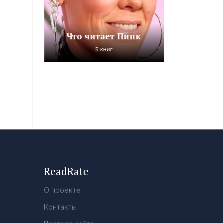
Что читает Пинк
5 книг
ReadRate
О проекте
Контакты