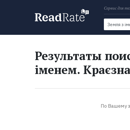
Сервис для те
Поиск
Новости
Результаты поис
іменем. Краєзна
По Вашему з