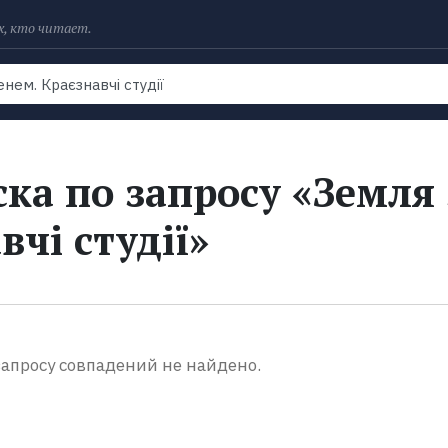
х, кто читает.
Рейтинги
Книги
Экранизации
Колл
ка по запросу «Земля 
вчі студії»
апросу совпадений не найдено.