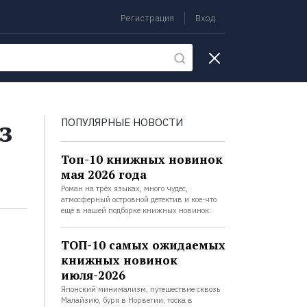
Регистрация
Вход
екции
з
ПОПУЛЯРНЫЕ НОВОСТИ
Топ-10 книжных новинок
мая 2026 года
Роман на трёх языках, много чудес,
атмосферный островной детектив и кое-что
ещё в нашей подборке книжных новинок.
ТОП-10 самых ожидаемых
книжных новинок
июля-2026
Японский минимализм, путешествие сквозь
Малайзию, буря в Норвегии, тоска в