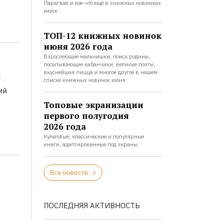
Парагвае и кое-что ещё в книжных новинках
июля.
ТОП-12 книжных новинок
июня 2026 года
Взрослеющие мальчишки, поиск родины,
посапывающие кабанчики, великие поэты,
а
вкуснейшая пицца и многое другое в нашем
списке книжных новинок июня.
ий
Топовые экранизации
первого полугодия
2026 года
Культовые, классические и популярные
книги, адаптированные под экраны.
Все новости
ПОСЛЕДНЯЯ АКТИВНОСТЬ