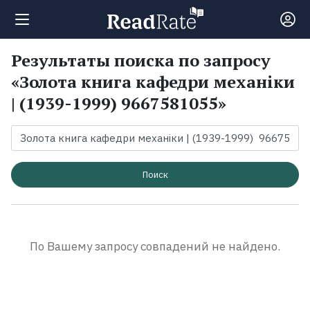
Результаты поиска по запросу
Поиск
«Золота книга кафедри механіки
| (1939-1999) 9667581055»
Новости
Рейтинги
Поиск
Книги
Экранизации
По Вашему запросу совпадений не найдено.
Коллекции