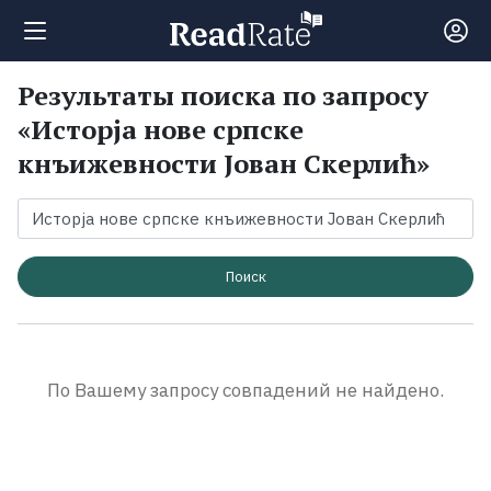
Результаты поиска по запросу
Поиск
«Исторjа нове српске
кнъижевности Јован Скерлиħ»
Новости
Рейтинги
Поиск
Книги
Экранизации
По Вашему запросу совпадений не найдено.
Коллекции