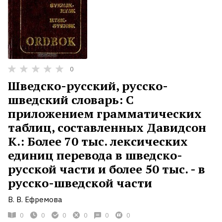
0
Шведско-русский, русско-
шведский словарь: С
приложением грамматических
таблиц, составленных Давидсон
К.: Более 70 тыс. лексических
единиц перевода в шведско-
русской части и более 50 тыс. - в
русско-шведской части
В. В. Ефремова
0
0
0
0
0
0