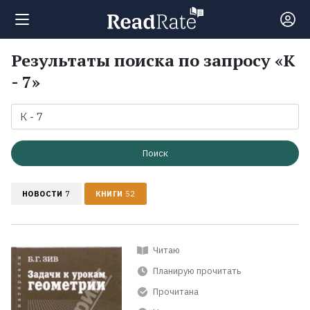
Результаты поиска по запросу «К
Поиск
- 7»
Новости
Рейтинги
Поиск
НОВОСТИ
7
КНИГИ
52
Книги
Экранизации
Читаю
Планирую прочитать
Коллекции
Прочитана