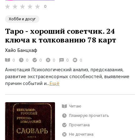
0
Хобби и досуг
Таро - хороший советчик. 24
ключа к толкованию 78 карт
Хайо Банцхаф
0
0
0
0
0
0
Аннотация Психологический анализ, предсказания,
развитие экстрасенсорных способностей, выявление
причин событий и...
Ещё
Читаю
Планирую прочитать
Прочитана
Не дочитана