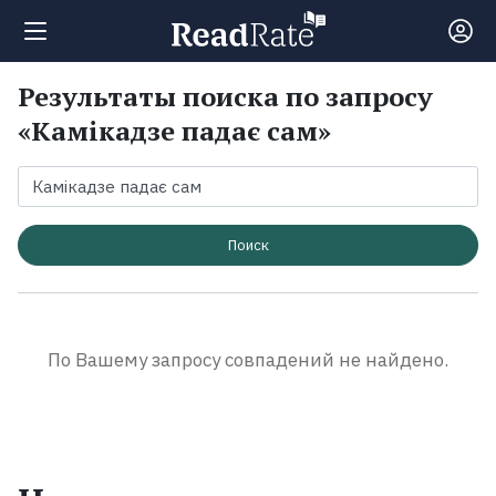
Результаты поиска по запросу
Поиск
«Камікадзе падає сам»
Новости
Рейтинги
Поиск
Книги
По Вашему запросу совпадений не найдено.
Экранизации
Коллекции