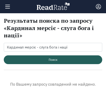
Результаты поиска по запросу
Поиск
«Кардинал мерсіє - слуга бога і
нації»
Новости
Рейтинги
Поиск
Книги
Экранизации
По Вашему запросу совпадений не найдено.
Коллекции