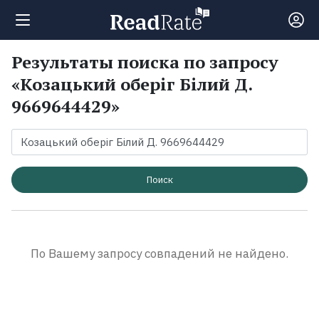
Результаты поиска по запросу
Поиск
«Козацький оберіг Білий Д.
9669644429»
Новости
Рейтинги
Поиск
Книги
Экранизации
По Вашему запросу совпадений не найдено.
Коллекции