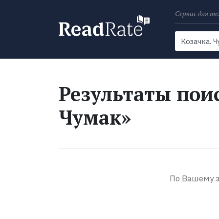
Сервис для те
Поиск
Новости
Результаты поис
Чумак»
По Вашему з