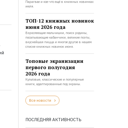
Парагвае и кое-что ещё в книжных новинках
июля.
ТОП-12 книжных новинок
июня 2026 года
Взрослеющие мальчишки, поиск родины,
посапывающие кабанчики, великие поэты,
а
вкуснейшая пицца и многое другое в нашем
списке книжных новинок июня.
ий
Топовые экранизации
первого полугодия
2026 года
Культовые, классические и популярные
книги, адаптированные под экраны.
Все новости
ПОСЛЕДНЯЯ АКТИВНОСТЬ