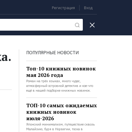
Регистрация
Вход
екции
а.
ПОПУЛЯРНЫЕ НОВОСТИ
Топ-10 книжных новинок
мая 2026 года
Роман на трёх языках, много чудес,
атмосферный островной детектив и кое-что
ещё в нашей подборке книжных новинок.
ТОП-10 самых ожидаемых
книжных новинок
июля-2026
Японский минимализм, путешествие сквозь
Малайзию, буря в Норвегии, тоска в