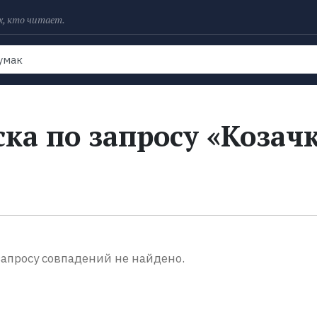
х, кто читает.
Рейтинги
Книги
Экранизации
Колл
ка по запросу «Козачк
апросу совпадений не найдено.