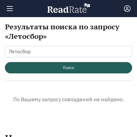
Результаты поиска по запросу
Поиск
«Летосбор»
Новости
Рейтинги
Поиск
Книги
По Вашему запросу совпадений не найдено.
Экранизации
Коллекции