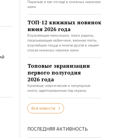
Парагвае и кое-что ещё в книжных новинках
июля.
ТОП-12 книжных новинок
июня 2026 года
Взрослеющие мальчишки, поиск родины,
посапывающие кабанчики, великие поэты,
а
вкуснейшая пицца и многое другое в нашем
списке книжных новинок июня.
ий
Топовые экранизации
первого полугодия
2026 года
Культовые, классические и популярные
книги, адаптированные под экраны.
Все новости
ПОСЛЕДНЯЯ АКТИВНОСТЬ