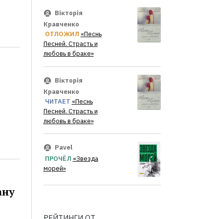
Вікторія
Кравченко
ОТЛОЖИЛ
«Песнь
Песней. Страсть и
любовь в браке»
Вікторія
Кравченко
ЧИТАЕТ
«Песнь
Песней. Страсть и
любовь в браке»
Pavel
ПРОЧЁЛ
«Звезда
морей»
ану
РЕЙТИНГИ ОТ