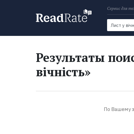
Сервис для те
Поиск
Новости
Результаты поис
вічність»
По Вашему з