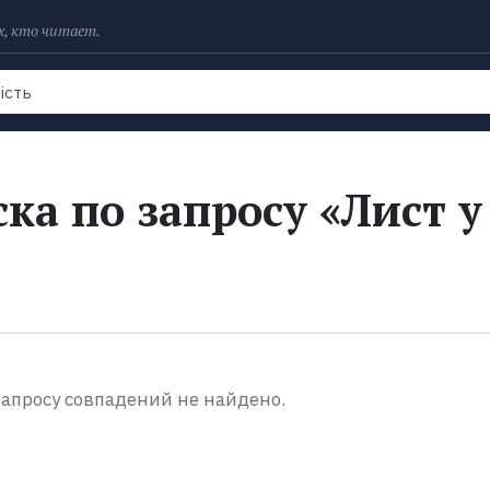
х, кто читает.
Рейтинги
Книги
Экранизации
Колл
ка по запросу «Лист у
апросу совпадений не найдено.