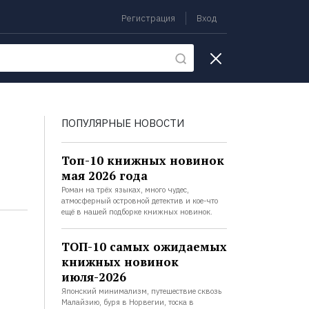
Регистрация
Вход
екции
ПОПУЛЯРНЫЕ НОВОСТИ
Топ-10 книжных новинок
мая 2026 года
Роман на трёх языках, много чудес,
атмосферный островной детектив и кое-что
ещё в нашей подборке книжных новинок.
ТОП-10 самых ожидаемых
книжных новинок
июля-2026
Японский минимализм, путешествие сквозь
Малайзию, буря в Норвегии, тоска в