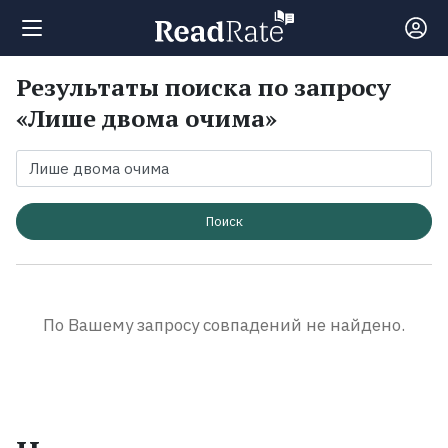
Результаты поиска по запросу
Поиск
«Лише двома очима»
Новости
Рейтинги
Поиск
Книги
По Вашему запросу совпадений не найдено.
Экранизации
Коллекции