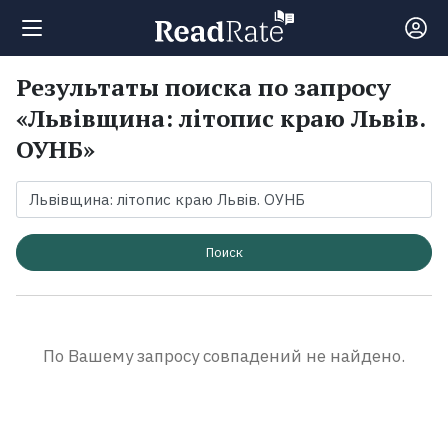
Результаты поиска по запросу
Поиск
«Львівщина: літопис краю Львів.
ОУНБ»
Новости
Рейтинги
Поиск
Книги
Экранизации
По Вашему запросу совпадений не найдено.
Коллекции