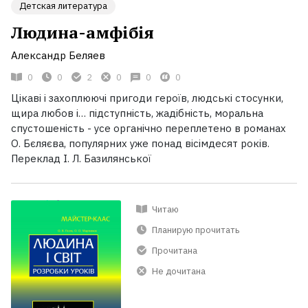
Детская литература
Людина-амфібія
Александр Беляев
0
0
2
0
0
0
Цікаві і захоплюючі пригоди героїв, людські стосунки,
щира любов і… підступність, жадібність, моральна
спустошеність - усе органічно переплетено в романах
О. Бєляєва, популярних уже понад вісімдесят років.
Переклад І. Л. Базилянської
Читаю
Планирую прочитать
Прочитана
Не дочитана