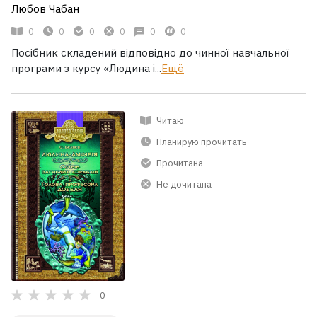
Любов Чабан
0
0
0
0
0
0
Посібник складений відповідно до чинної навчальної
програми з курсу «Людина і...
Ещё
Читаю
Планирую прочитать
Прочитана
Не дочитана
0