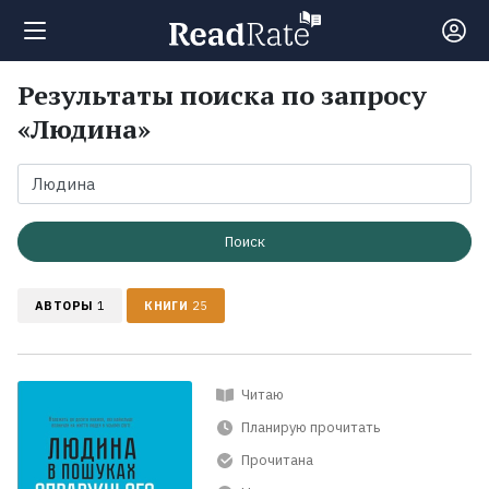
Результаты поиска по запросу
Поиск
«Людина»
Новости
Рейтинги
Поиск
АВТОРЫ
1
КНИГИ
25
Книги
Экранизации
Читаю
Планирую прочитать
Коллекции
Прочитана