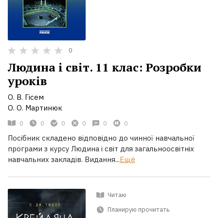
0
Людина і світ. 11 клас: Розробки
уроків
О. В. Гісем
О. О. Мартинюк
0
0
0
0
0
0
Посібник складено відповідно до чинної навчальної
програми з курсу Людина і світ для загальноосвітніх
навчальних закладів. Видання...
Ещё
Читаю
Планирую прочитать