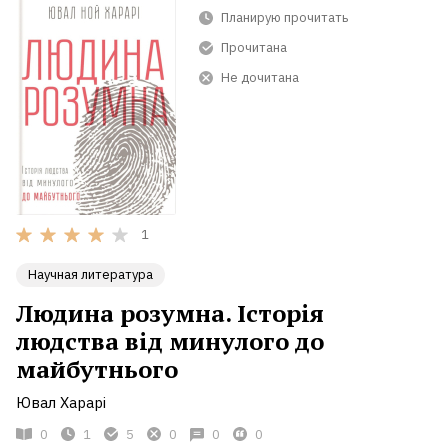
Планирую прочитать
Прочитана
Не дочитана
1
Научная литература
Людина розумна. Історія
людства від минулого до
майбутнього
Ювал Харарі
0
1
5
0
0
0