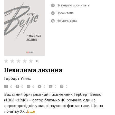
Планирую прочитать
Прочитана
Не дочитана
0
Невидима людина
Герберт Уэллс
0
0
0
0
0
0
Видатний британський письменник Герберт Веллс
(1866–1946) – автор близько 40 романів, один з
першопрохідців у жанрі наукової фантастики. Ще на
початку XX...
Ещё