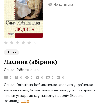
Не дочитана
0
Проза
Людина (збірник)
Ольга Кобилянська
0
0
0
0
0
0
Ольга Юліанівна Кобилянська «велика українська
письменниця, бо час нічого не заподіяв її творам, а
тільки утвердив їх у нашому народі» (Василь
Земляк);...
Ещё