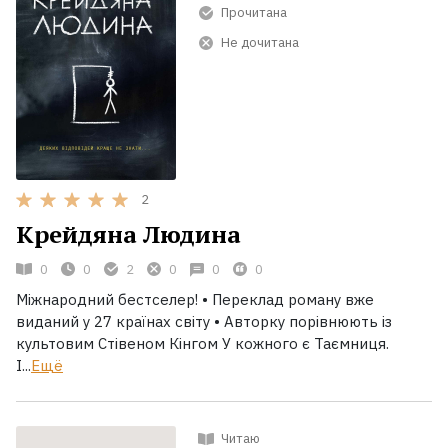
Прочитана
Не дочитана
2
Крейдяна Людина
0
0
2
0
0
0
Міжнародний бестселер! • Переклад роману вже
виданий у 27 країнах світу • Авторку порівнюють із
культовим Стівеном Кінгом У кожного є Таємниця.
І...
Ещё
Читаю