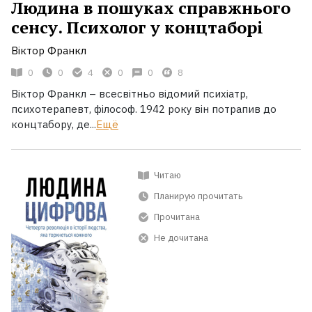
Людина в пошуках справжнього
сенсу. Психолог у концтаборі
Віктор Франкл
0
0
4
0
0
8
Віктор Франкл – всесвітньо відомий психіатр,
психотерапевт, філософ. 1942 року він потрапив до
концтабору, де...
Ещё
Читаю
Планирую прочитать
Прочитана
Не дочитана