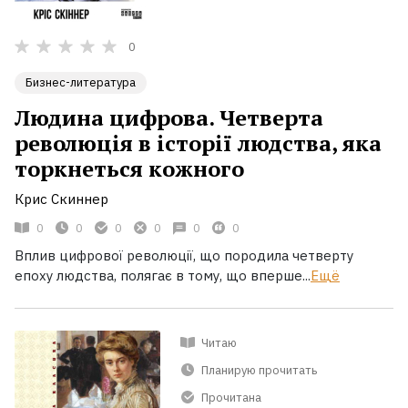
0
Бизнес-литература
Людина цифрова. Четверта
революція в історії людства, яка
торкнеться кожного
Крис Скиннер
0
0
0
0
0
0
Вплив цифрової революції, що породила четверту
епоху людства, полягає в тому, що вперше...
Ещё
Читаю
Планирую прочитать
Прочитана