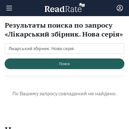
Результаты поиска по запросу
Поиск
«Лікарський збірник. Нова серія»
Новости
Рейтинги
Поиск
Книги
По Вашему запросу совпадений не найдено.
Экранизации
Коллекции