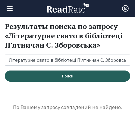
Результаты поиска по запросу
Поиск
«Літературне свято в бібліотеці
П'ятничан С. Зборовська»
Новости
Рейтинги
Поиск
Книги
Экранизации
По Вашему запросу совпадений не найдено.
Коллекции