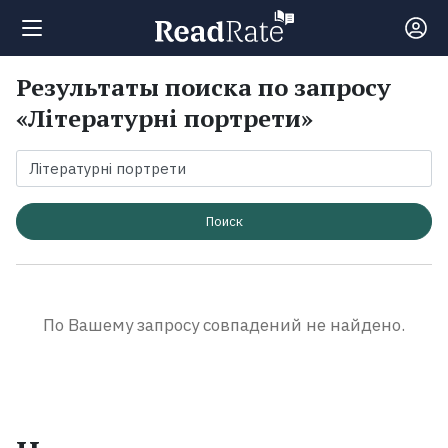
Результаты поиска по запросу
Поиск
«Літературні портрети»
Новости
Рейтинги
Поиск
Книги
По Вашему запросу совпадений не найдено.
Экранизации
Коллекции