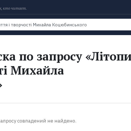
х, кто читает.
Рейтинги
Книги
Экранизации
Колл
ка по запросу «Літопи
ті Михайла
»
апросу совпадений не найдено.