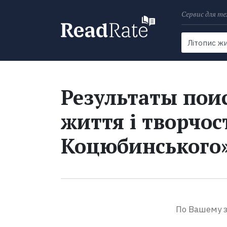
Сервис для те
Поиск
Новости
Результаты поис
життя і творчос
Коцюбинського
По Вашему з