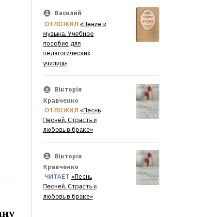
Василий
ОТЛОЖИЛ
«Пение и
музыка. Учебное
пособие для
педагогических
училищ»
Вікторія
Кравченко
ОТЛОЖИЛ
«Песнь
Песней. Страсть и
любовь в браке»
Вікторія
Кравченко
ЧИТАЕТ
«Песнь
Песней. Страсть и
любовь в браке»
ану