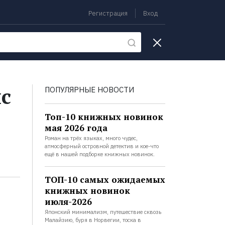
Регистрация
Вход
екции
с
ПОПУЛЯРНЫЕ НОВОСТИ
Топ-10 книжных новинок
мая 2026 года
Роман на трёх языках, много чудес,
атмосферный островной детектив и кое-что
ещё в нашей подборке книжных новинок.
ТОП-10 самых ожидаемых
книжных новинок
июля-2026
Японский минимализм, путешествие сквозь
Малайзию, буря в Норвегии, тоска в