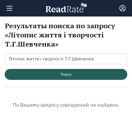
Результаты поиска по запросу
Поиск
«Літопис життя і творчості
Т.Г.Шевченка»
Новости
Рейтинги
Поиск
Книги
Экранизации
По Вашему запросу совпадений не найдено.
Коллекции