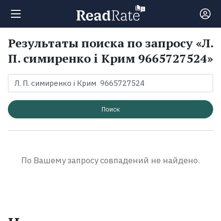
Результаты поиска по запросу «Л.
Поиск
П. симиренко і Крим 9665727524»
Новости
Рейтинги
Поиск
Книги
По Вашему запросу совпадений не найдено.
Экранизации
Коллекции