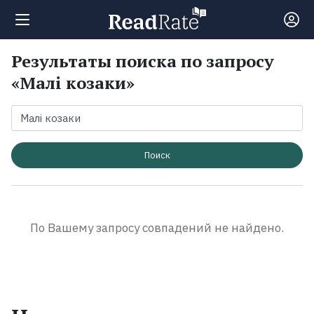
Результаты поиска по запросу
Поиск
«Малі козаки»
Новости
Рейтинги
Поиск
Книги
По Вашему запросу совпадений не найдено.
Экранизации
Коллекции