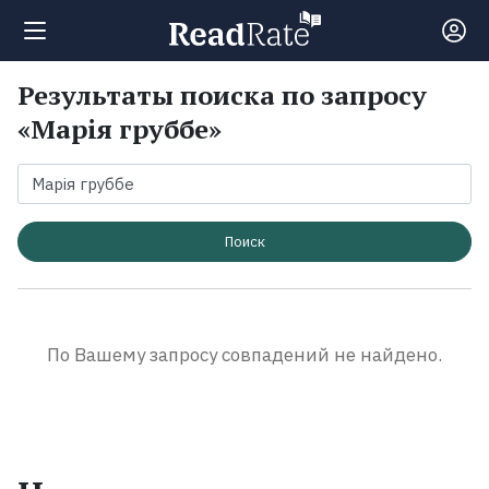
Результаты поиска по запросу
Поиск
«Марія груббе»
Новости
Рейтинги
Поиск
Книги
По Вашему запросу совпадений не найдено.
Экранизации
Коллекции