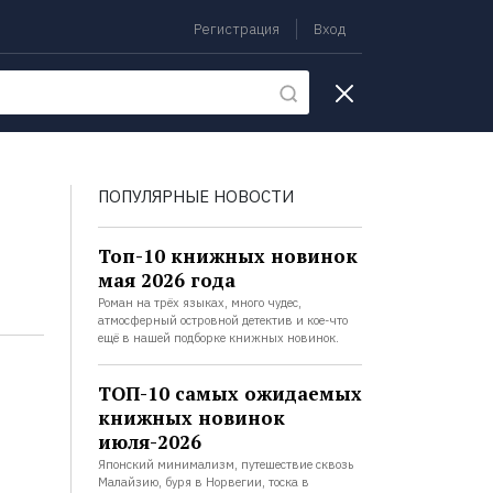
Регистрация
Вход
екции
ПОПУЛЯРНЫЕ НОВОСТИ
Топ-10 книжных новинок
мая 2026 года
Роман на трёх языках, много чудес,
атмосферный островной детектив и кое-что
ещё в нашей подборке книжных новинок.
ТОП-10 самых ожидаемых
книжных новинок
июля-2026
Японский минимализм, путешествие сквозь
Малайзию, буря в Норвегии, тоска в