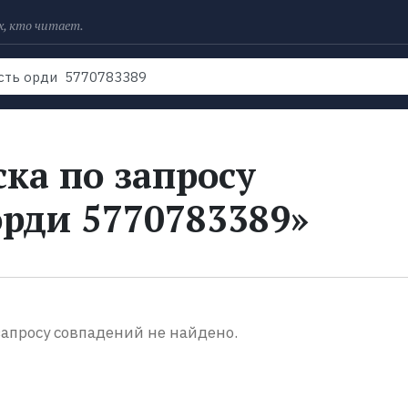
х, кто читает.
Рейтинги
Книги
Экранизации
Колл
ка по запросу
орди 5770783389»
апросу совпадений не найдено.