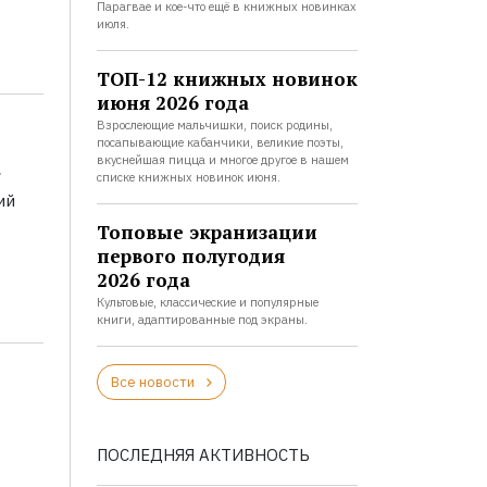
Парагвае и кое-что ещё в книжных новинках
июля.
ТОП-12 книжных новинок
июня 2026 года
Взрослеющие мальчишки, поиск родины,
посапывающие кабанчики, великие поэты,
а
вкуснейшая пицца и многое другое в нашем
списке книжных новинок июня.
ий
Топовые экранизации
первого полугодия
2026 года
Культовые, классические и популярные
книги, адаптированные под экраны.
Все новости
ПОСЛЕДНЯЯ АКТИВНОСТЬ