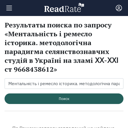
Результаты поиска по запросу
Поиск
«Ментальність і ремесло
історика. методологічна
Новости
парадигма селянствознавчих
студій в Україні на зламі ⅩⅩ-ⅩⅩⅠ
Рейтинги
ст 9668438612»
Книги
Поиск
Экранизации
Коллекции