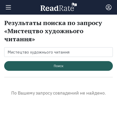
Результаты поиска по запросу
Поиск
«Мистецтво художнього
читання»
Новости
Рейтинги
Поиск
Книги
Экранизации
По Вашему запросу совпадений не найдено.
Коллекции