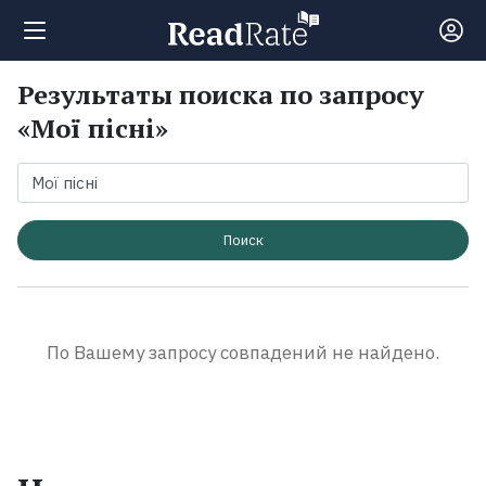
Результаты поиска по запросу
Поиск
«Мої пісні»
Новости
Рейтинги
Поиск
Книги
По Вашему запросу совпадений не найдено.
Экранизации
Коллекции