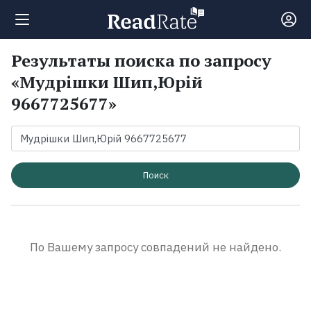
Результаты поиска по запросу
Поиск
«Мудрішки Шип,Юрій
9667725677»
Новости
Рейтинги
Поиск
Книги
Экранизации
По Вашему запросу совпадений не найдено.
Коллекции