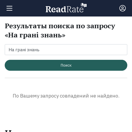
Результаты поиска по запросу
Поиск
«На грані знань»
Новости
Рейтинги
Поиск
Книги
По Вашему запросу совпадений не найдено.
Экранизации
Коллекции