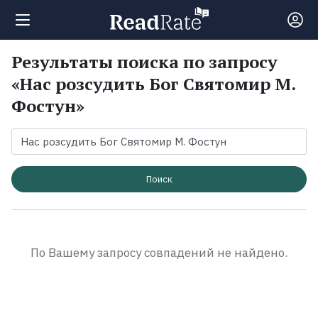
Результаты поиска по запросу
Поиск
«Нас розсудить Бог Святомир М.
Фостун»
Новости
Рейтинги
Поиск
Книги
Экранизации
По Вашему запросу совпадений не найдено.
Коллекции