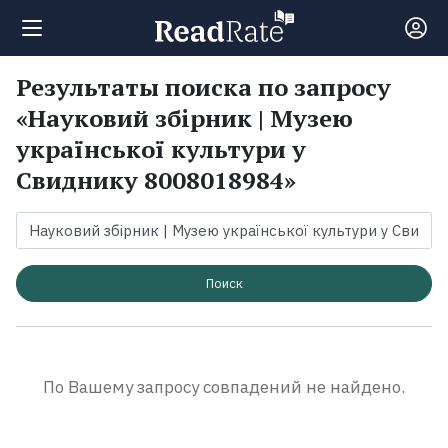
Результаты поиска по запросу
Поиск
«Науковий збірник | Музею
української культури у
Новости
Свиднику 8008018984»
Рейтинги
Книги
Поиск
Экранизации
По Вашему запросу совпадений не найдено.
Коллекции