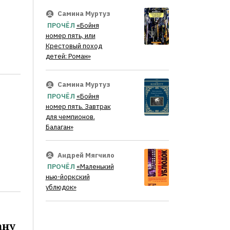
Самина Муртуз
ПРОЧЁЛ
«Бойня
номер пять, или
Крестовый поход
детей: Роман»
Самина Муртуз
ПРОЧЁЛ
«Бойня
номер пять. Завтрак
для чемпионов.
Балаган»
Андрей Мягчило
ПРОЧЁЛ
«Маленький
нью-йоркский
ублюдок»
ану