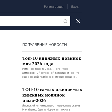
Регистрация
Вход
екции
ПОПУЛЯРНЫЕ НОВОСТИ
Топ-10 книжных новинок
мая 2026 года
Роман на трёх языках, много чудес,
атмосферный островной детектив и кое-что
ещё в нашей подборке книжных новинок.
ТОП-10 самых ожидаемых
книжных новинок
июля-2026
Японский минимализм, путешествие сквозь
Малайзию, буря в Норвегии, тоска в