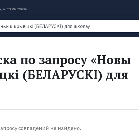
х, кто читает.
Рейтинги
Книги
Экранизации
Колл
ска по запросу «Новы
цкі (БЕЛАРУСКІ) для
апросу совпадений не найдено.