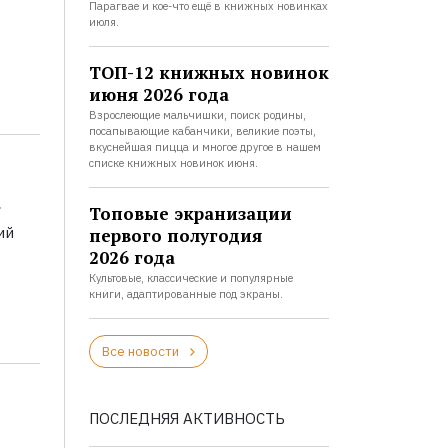
Парагвае и кое-что ещё в книжных новинках
июля.
ТОП-12 книжных новинок
июня 2026 года
Взрослеющие мальчишки, поиск родины,
посапывающие кабанчики, великие поэты,
вкуснейшая пицца и многое другое в нашем
списке книжных новинок июня.
а
Топовые экранизации
ий
первого полугодия
2026 года
Культовые, классические и популярные
книги, адаптированные под экраны.
Все новости
ПОСЛЕДНЯЯ АКТИВНОСТЬ