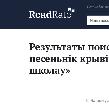
Сервис для те
Поиск
Новости
Результаты пои
песеньнік крыві
школау»
По Вашему з