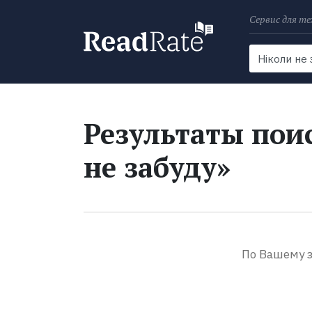
Сервис для те
Поиск
Новости
Результаты поис
не забуду»
По Вашему з