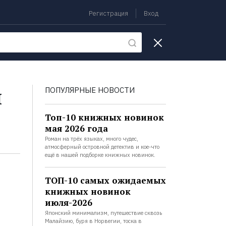
Регистрация
Вход
екции
и
ПОПУЛЯРНЫЕ НОВОСТИ
Топ-10 книжных новинок
мая 2026 года
Роман на трёх языках, много чудес,
атмосферный островной детектив и кое-что
ещё в нашей подборке книжных новинок.
ТОП-10 самых ожидаемых
книжных новинок
июля-2026
Японский минимализм, путешествие сквозь
Малайзию, буря в Норвегии, тоска в