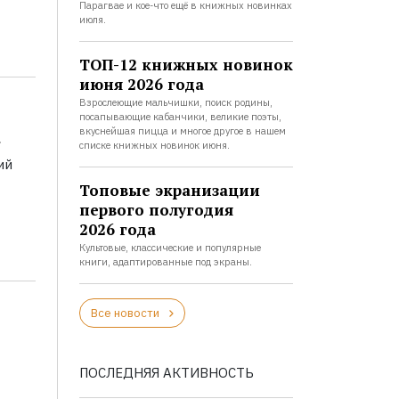
Парагвае и кое-что ещё в книжных новинках
июля.
ТОП-12 книжных новинок
июня 2026 года
Взрослеющие мальчишки, поиск родины,
посапывающие кабанчики, великие поэты,
а
вкуснейшая пицца и многое другое в нашем
списке книжных новинок июня.
ий
Топовые экранизации
первого полугодия
2026 года
Культовые, классические и популярные
книги, адаптированные под экраны.
Все новости
ПОСЛЕДНЯЯ АКТИВНОСТЬ