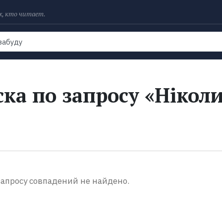
х, кто читает.
Рейтинги
Книги
Экранизации
Колл
ка по запросу «Нікол
апросу совпадений не найдено.