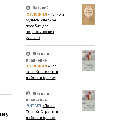
Василий
ОТЛОЖИЛ
«Пение и
музыка. Учебное
пособие для
педагогических
училищ»
Вікторія
Кравченко
ОТЛОЖИЛ
«Песнь
Песней. Страсть и
любовь в браке»
Вікторія
Кравченко
ЧИТАЕТ
«Песнь
Песней. Страсть и
ану
любовь в браке»