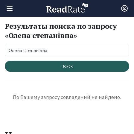
Результаты поиска по запросу
Поиск
«Олена степанівна»
Новости
Рейтинги
Поиск
Книги
По Вашему запросу совпадений не найдено.
Экранизации
Коллекции