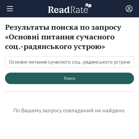
Результаты поиска по запросу
Поиск
«Основні питання сучасного
соц.-радянського устрою»
Новости
Рейтинги
Поиск
Книги
Экранизации
По Вашему запросу совпадений не найдено.
Коллекции