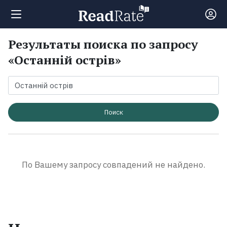
Результаты поиска по запросу
Поиск
«Останній острів»
Новости
Рейтинги
Поиск
Книги
По Вашему запросу совпадений не найдено.
Экранизации
Коллекции