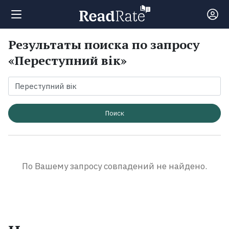
Результаты поиска по запросу
Поиск
«Переступний вік»
Новости
Рейтинги
Поиск
Книги
По Вашему запросу совпадений не найдено.
Экранизации
Коллекции