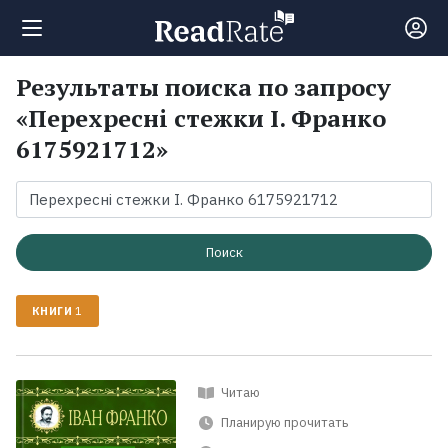
Результаты поиска по запросу
Поиск
«Перехресні стежки І. Франко
6175921712»
Новости
Рейтинги
Поиск
Книги
КНИГИ
1
Экранизации
Читаю
Коллекции
Планирую прочитать